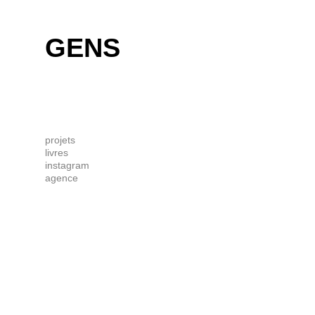
GENS
projets
livres
instagram
agence