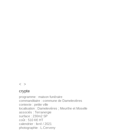
<
>
crypte
programme : maison funéraire
commanditaire : commune de Damelevières
contexte : petite ville
localisation : Damelevières ; Meurthe et Moselle
associés : Terranergie
surface : 230m2 SP
coût : 510 K€ HT
calendrier : livré / 2021
photographie : L.Cerveny