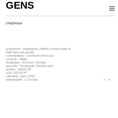
GENS
chapiteaux
programme : boulangerie, cellules commerciales et
halle dans une grange
commanditaire : commune d'Avricourt
contexte : village
localisation : Avricourt ; Moselle
associés : Terranergie / Barthes bois
surface : 690m2 SP
coût : 610 K€ HT
calendrier : livré / 2019
<
>
photographie : L.Cerveny