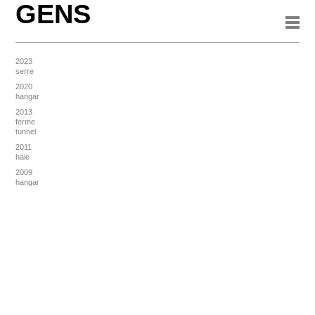
GENS
2023
serre
2020
hangar
2013
ferme
tunnel
2011
haie
2009
hangar